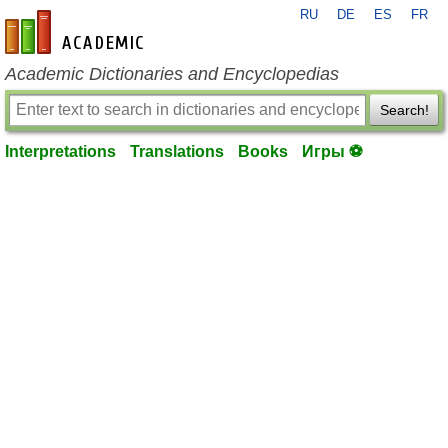
RU
DE
ES
FR
en-academic.com
Academic Dictionaries and Encyclopedias
Search!
Interpretations
Translations
Books
Игры ⚽