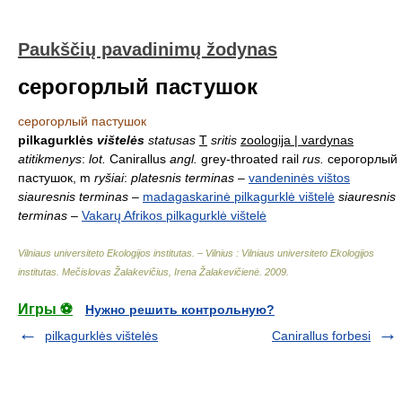
Paukščių pavadinimų žodynas
серогорлый пастушок
серогорлый пастушок
pilkagurklės
vištelės
statusas
T
sritis
zoologija | vardynas
atitikmenys
:
lot.
Canirallus
angl.
grey-throated rail
rus.
серогорлый
пастушок, m
ryšiai
:
platesnis terminas
–
vandeninės vištos
siauresnis terminas
–
madagaskarinė pilkagurklė vištelė
siauresnis
terminas
–
Vakarų Afrikos pilkagurklė vištelė
Vilniaus universiteto Ekologijos institutas. – Vilnius : Vilniaus universiteto Ekologijos
institutas
.
Mečislovas Žalakevičius, Irena Žalakevičienė
.
2009
.
Игры ⚽
Нужно решить контрольную?
pilkagurklės vištelės
Canirallus forbesi