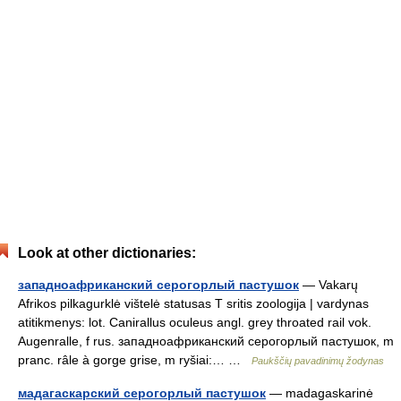
Look at other dictionaries:
западноафриканский серогорлый пастушок
— Vakarų
Afrikos pilkagurklė vištelė statusas T sritis zoologija | vardynas
atitikmenys: lot. Canirallus oculeus angl. grey throated rail vok.
Augenralle, f rus. западноафриканский серогорлый пастушок, m
pranc. râle à gorge grise, m ryšiai:… …
Paukščių pavadinimų žodynas
мадагаскарский серогорлый пастушок
— madagaskarinė