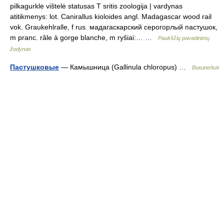
pilkagurklė vištelė statusas T sritis zoologija | vardynas
atitikmenys: lot. Canirallus kioloides angl. Madagascar wood rail
vok. Graukehlralle, f rus. мадагаскарский серогорлый пастушок,
m pranc. râle à gorge blanche, m ryšiai:… …
Paukščių pavadinimų
žodynas
Пастушковые
— Камышница (Gallinula chloropus) …
Википедия