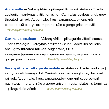
Augenralle
— Vakarų Afrikos pilkagurklė vištelė statusas T sritis
zoologija | vardynas atitikmenys: lot. Canirallus oculeus angl. grey
throated rail vok. Augenralle, f rus. западноафриканский
серогорлый пастушок, m pranc. râle à gorge grise, m ryšiai:… …
Paukščių pavadinimų žodynas
Canirallus oculeus
— Vakarų Afrikos pilkagurklė vištelė statusas
T sritis zoologija | vardynas atitikmenys: lot. Canirallus oculeus
angl. grey throated rail vok. Augenralle, f rus.
западноафриканский серогорлый пастушок, m pranc. râle à
gorge grise, m ryšiai:… …
Paukščių pavadinimų žodynas
Vakarų Afrikos pilkagurklė vištelė
— statusas T sritis zoologija |
vardynas atitikmenys: lot. Canirallus oculeus angl. grey throated
rail vok. Augenralle, f rus. западноафриканский серогорлый
пастушок, m pranc. râle à gorge grise, m ryšiai: platesnis terminas
– pilkagurklės vištelės …
Paukščių pavadinimų žodynas