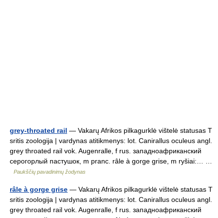
grey-throated rail
— Vakarų Afrikos pilkagurklė vištelė statusas T
sritis zoologija | vardynas atitikmenys: lot. Canirallus oculeus angl.
grey throated rail vok. Augenralle, f rus. западноафриканский
серогорлый пастушок, m pranc. râle à gorge grise, m ryšiai:… …
Paukščių pavadinimų žodynas
râle à gorge grise
— Vakarų Afrikos pilkagurklė vištelė statusas T
sritis zoologija | vardynas atitikmenys: lot. Canirallus oculeus angl.
grey throated rail vok. Augenralle, f rus. западноафриканский